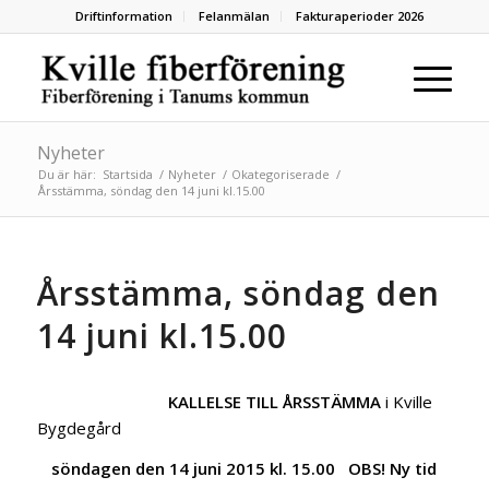
Driftinformation
Felanmälan
Fakturaperioder 2026
Nyheter
Du är här:
Startsida
/
Nyheter
/
Okategoriserade
/
Årsstämma, söndag den 14 juni kl.15.00
Årsstämma, söndag den
14 juni kl.15.00
KALLELSE TILL ÅRSSTÄMMA
i Kville
Bygdegård
söndagen den 14 juni 2015
kl. 15.00
OBS! Ny tid