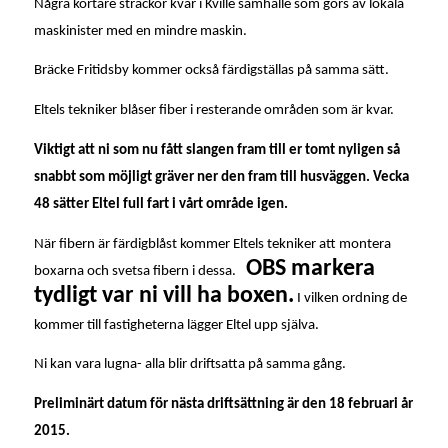
Några kortare sträckor kvar i Kville samhälle som görs av lokala
maskinister med en mindre maskin.
Bräcke Fritidsby kommer också färdigställas på samma sätt.
Eltels tekniker blåser fiber i resterande områden som är kvar.
Viktigt att ni som nu fått slangen fram till er tomt nyligen så
snabbt som möjligt gräver ner den fram till husväggen. Vecka
48 sätter Eltel full fart i vårt område igen.
När fibern är färdigblåst kommer Eltels tekniker att montera
OBS markera
boxarna och svetsa fibern i dessa.
tydligt var ni vill ha boxen.
I vilken ordning de
kommer till fastigheterna lägger Eltel upp själva.
Ni kan vara lugna- alla blir driftsatta på samma gång.
Preliminärt datum för nästa driftsättning är den 18 februari år
2015.