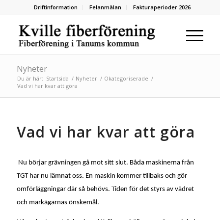
Driftinformation
Felanmälan
Fakturaperioder 2026
Nyheter
Du är här:
Startsida
/
Nyheter
/
Okategoriserade
/
Vad vi har kvar att göra
Vad vi har kvar att göra
Nu börjar grävningen gå mot sitt slut. Båda maskinerna från
TGT har nu lämnat oss. En maskin kommer tillbaks och gör
omförläggningar där så behövs. Tiden för det styrs av vädret
och markägarnas önskemål.