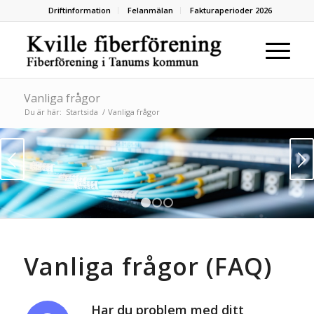
Driftinformation
Felanmälan
Fakturaperioder 2026
Vanliga frågor
Du är här:
Startsida
/
Vanliga frågor
Nästa
1
2
3
Vanliga frågor (FAQ)
Har du problem med ditt