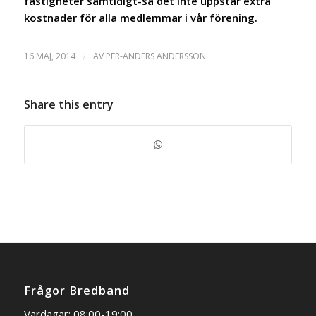
fastigheter samtidigt-så det inte uppstår extra
kostnader för alla medlemmar i vår förening.
16 MAJ, 2014
/
AV
PER-ANDERS ANDERSSON
Share this entry
Frågor Bredband
Vardagar: 08:00-19:00