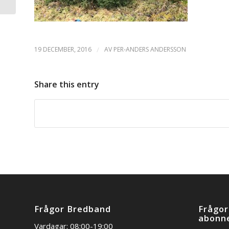
19 DECEMBER, 2016
/
AV
PER-ANDERS ANDERSSON
Share this entry
Frågor Bredband
Frågor
abonn
Vardagar: 08:00-19:00