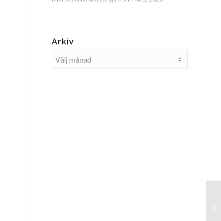
Arkiv
Vi