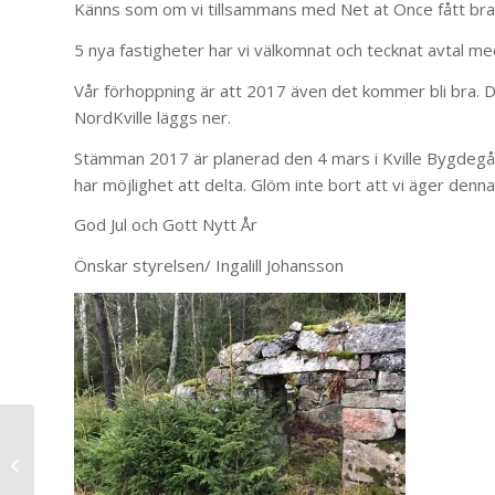
Känns som om vi tillsammans med Net at Once fått bra ru
5 nya fastigheter har vi välkomnat och tecknat avtal me
Vår förhoppning är att 2017 även det kommer bli bra. D
NordKville läggs ner.
Stämman 2017 är planerad den 4 mars i Kville Bygdegå
har möjlighet att delta. Glöm inte bort att vi äger denn
God Jul och Gott Nytt År
Önskar styrelsen/ Ingalill Johansson
Utökad support hos Net at Once