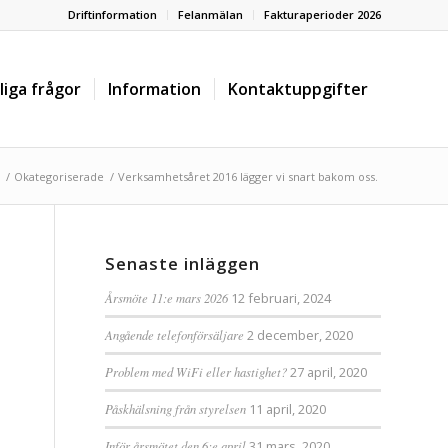
Driftinformation
Felanmälan
Fakturaperioder 2026
liga frågor
Information
Kontaktuppgifter
/
Okategoriserade
/
Verksamhetsåret 2016 lägger vi snart bakom oss.
Senaste inläggen
Årsmöte 11:e mars 2026
12 februari, 2024
Angående telefonförsäljare
2 december, 2020
Problem med WiFi eller hastighet?
27 april, 2020
Påskhälsning från styrelsen
11 april, 2020
Inför årsmötet den 6:e april
31 mars, 2020