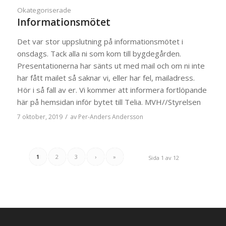
Okategoriserade
Informationsmötet
Det var stor uppslutning på informationsmötet i
onsdags. Tack alla ni som kom till bygdegården.
Presentationerna har sänts ut med mail och om ni inte
har fått mailet så saknar vi, eller har fel, mailadress.
Hör i så fall av er. Vi kommer att informera fortlöpande
här på hemsidan inför bytet till Telia. MVH//Styrelsen
/
7 oktober, 2019
av
Per-Anders Andersson
1
2
3
›
»
Sida 1 av 12