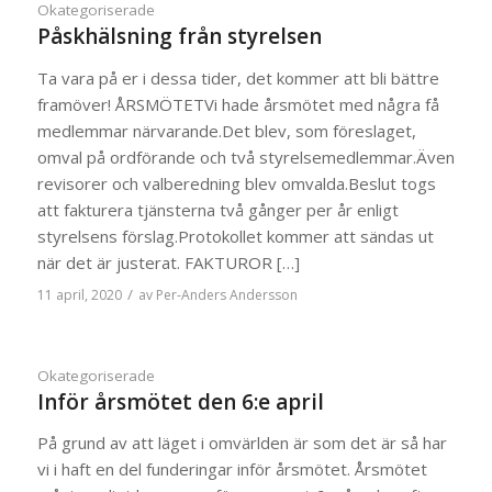
Okategoriserade
Påskhälsning från styrelsen
Ta vara på er i dessa tider, det kommer att bli bättre
framöver! ÅRSMÖTETVi hade årsmötet med några få
medlemmar närvarande.Det blev, som föreslaget,
omval på ordförande och två styrelsemedlemmar.Även
revisorer och valberedning blev omvalda.Beslut togs
att fakturera tjänsterna två gånger per år enligt
styrelsens förslag.Protokollet kommer att sändas ut
när det är justerat. FAKTUROR […]
/
11 april, 2020
av
Per-Anders Andersson
Okategoriserade
Inför årsmötet den 6:e april
På grund av att läget i omvärlden är som det är så har
vi i haft en del funderingar inför årsmötet. Årsmötet