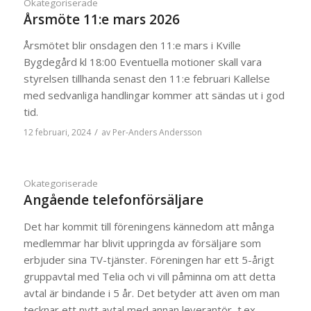
Okategoriserade
Årsmöte 11:e mars 2026
Årsmötet blir onsdagen den 11:e mars i Kville
Bygdegård kl 18:00 Eventuella motioner skall vara
styrelsen tillhanda senast den 11:e februari Kallelse
med sedvanliga handlingar kommer att sändas ut i god
tid.
/
12 februari, 2024
av
Per-Anders Andersson
Okategoriserade
Angående telefonförsäljare
Det har kommit till föreningens kännedom att många
medlemmar har blivit uppringda av försäljare som
erbjuder sina TV-tjänster. Föreningen har ett 5-årigt
gruppavtal med Telia och vi vill påminna om att detta
avtal är bindande i 5 år. Det betyder att även om man
tecknar ett nytt avtal med annan leverantör, t.ex.