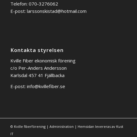
Telefon: 070-3276062
E-post:
larssonskistad@hotmail.com
Kontakta styrelsen
Kville Fiber ekonomisk förening
c/o Per-Anders Andersson
Karlsdal 457 41 Fjällbacka
E-post:
info@kvillefiber.se
© Kville fiberförening |
Administration
|
Hemsidan levereras av Kust
IT