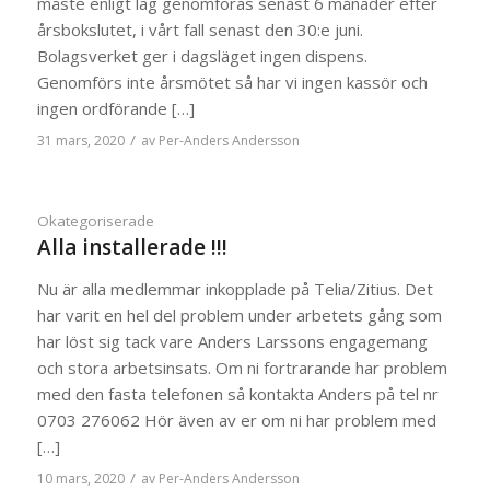
måste enligt lag genomföras senast 6 månader efter
årsbokslutet, i vårt fall senast den 30:e juni.
Bolagsverket ger i dagsläget ingen dispens.
Genomförs inte årsmötet så har vi ingen kassör och
ingen ordförande […]
/
31 mars, 2020
av
Per-Anders Andersson
Okategoriserade
Alla installerade !!!
Nu är alla medlemmar inkopplade på Telia/Zitius. Det
har varit en hel del problem under arbetets gång som
har löst sig tack vare Anders Larssons engagemang
och stora arbetsinsats. Om ni fortrarande har problem
med den fasta telefonen så kontakta Anders på tel nr
0703 276062 Hör även av er om ni har problem med
[…]
/
10 mars, 2020
av
Per-Anders Andersson