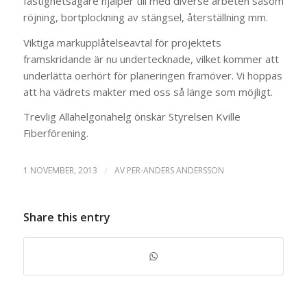
fastighetsägare hjälper till med diverse arbeten såsom
röjning, bortplockning av stängsel, återställning mm.
Viktiga markupplåtelseavtal för projektets
framskridande är nu undertecknade, vilket kommer att
underlätta oerhört för planeringen framöver. Vi hoppas
att ha vädrets makter med oss så länge som möjligt.
Trevlig Allahelgonahelg önskar Styrelsen Kville
Fiberförening.
1 NOVEMBER, 2013
/
AV
PER-ANDERS ANDERSSON
Share this entry