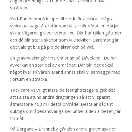
ångan ordentligt. Nu har de snart avklarat halva
sträckan.
Karl-Runes område upp till Hede är avklarat. Några
svåra passage återstår som vi tar när vårsolen börjar
skina. Vägarna gräver vi inte i nu. Där har tjälen gått ner
och då blir stora skador som vi undviker. Däremot går
det väldigt bra på plöjda åkrar och på vall.
En grävmaskin går hos Christian på Dåveland. De har
avverkat en stor del av området. Där blir det också
något kvar till våren. Bland annat skall vi samlägga med
Fortum en sträcka.
Tack vare välvilligt inställda fastighetsägare gick det
att i sista stund ändra dragningen så att vi sparat
åtminstone 400 m i detta område. Detta är sådant
duktiga områdesansvariga ser under tiden arbetet går
framåt.
På Borgane – Branneby går den andra grävmaskinen.