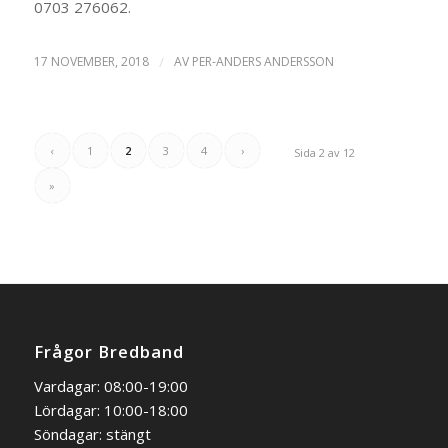
0703 276062.
17 NOVEMBER, 2018
/
AV
PER-ANDERS ANDERSSON
‹
1
2
3
4
›
Sida 2 av 12
»
Frågor Bredband
Vardagar: 08:00-19:00
Lördagar: 10:00-18:00
Söndagar: stängt