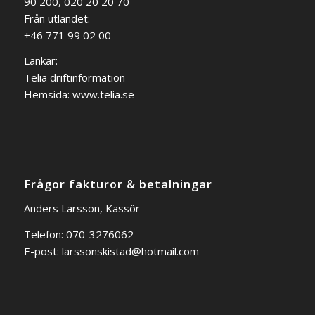
90 200, 020 20 20 70
Från utlandet:
+46 771 99 02 00
Länkar:
Telia driftinformation
Hemsida:
www.telia.se
Frågor fakturor & betalningar
Anders Larsson, Kassör
Telefon: 070-3276062
E-post:
larssonskistad@hotmail.com