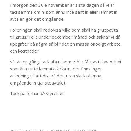
I morgon den 30:e november är sista dagen så vi är
tacksamma om ni som ännu inte sänt in eller lämnat in
avtalen gör det omgående.
Föreningen skall redovisa vilka som skall ha gruppavtal
till Zitius/Telia under december månad och saknar vi då
uppgifter på några så blir det en massa onödigt arbete
och kostnader.
Så, än en gång, tack alla ni som vi har fått avtal av och ni
som ännu inte lämnat/skicka in, det finns ingen
anledning till att dra på det, utan skicka/lämna
omgående in tjänsteavtalet.
Tack på förhand//Styrelsen
29 NOVEMBER, 2018
/
AV
PER-ANDERS ANDERSSON